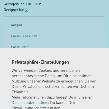
Kursgebühr:
CHF 312
Geeignet für
Aargau
Basel-Landschaft
Basel-Stadt
Bern
Privatsphäre-Einstellungen
Freiburg
Wir verwenden Cookies und verarbeiten
personenbezogene Daten, um Dir eine optimale
Luzern
Nutzung unserer Website zu ermöglichen. Da wir
Deine Privatsphäre schätzen, bitten wir Dich um
Nidwalden
Erlaubnis.
Mehr Informationen dazu findest Du in unserer
Obwalden
Datenschutzrichtlinie
. Du kannst Deine
Einwilligung jederzeit in den