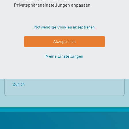
Privatsphäreneinstellungen anpassen.
Schaffhausen
Schwyz
Notwendige Cookies akzeptieren
Solothurn
Akzeptieren
St. Gallen
Meine Einstellungen
Thurgau
Zug
Zürich