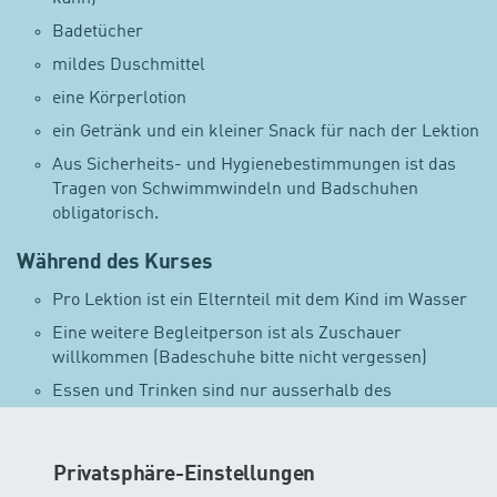
Badetücher
mildes Duschmittel
eine Körperlotion
ein Getränk und ein kleiner Snack für nach der Lektion
Aus Sicherheits- und Hygienebestimmungen ist das
Tragen von Schwimmwindeln und Badschuhen
obligatorisch.
Während des Kurses
Pro Lektion ist ein Elternteil mit dem Kind im Wasser
Eine weitere Begleitperson ist als Zuschauer
willkommen (Badeschuhe bitte nicht vergessen)
Essen und Trinken sind nur ausserhalb des
Badebereichs erlaubt
Damit sich dein Baby im Wasser wohlfühlt, empfiehlt
es sich, es 1–2 Stunden vor Kursbeginn zu stillen
Privatsphäre-Einstellungen
oder zu füttern