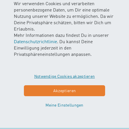
Wir verwenden Cookies und verarbeiten
Im gesamten Bad gilt ein Foto- und Filmverbot, um die
personenbezogene Daten, um Dir eine optimale
Privatsphäre und Sicherheit der Kinder zu schützen
Nutzung unserer Website zu ermöglichen. Da wir
Deine Privatsphäre schätzen, bitten wir Dich um
Bei Krankheit
Erlaubnis.
Bei Fieber, Durchfall, Bauch- oder Ohrenschmerzen darf
Mehr Informationen dazu findest Du in unserer
dein Kind nicht teilnehmen.
Datenschutzrichtlinie
. Du kannst Deine
Bitte informiere uns in solchen Fällen telefonisch, damit
Einwilligung jederzeit in den
wir gegenfalls eine Ersatzlektion organisieren können.
Privatsphäreneinstellungen anpassen.
Checkliste als Download
Notwendige Cookies akzeptieren
Hier findest du alles nochmals kompakt zusammengefasst:
Akzeptieren
Babyschwimmen Checkliste als PDF herunterladen
Télécharger la check-list des bébés nageurs en PDF
Meine Einstellungen
Download the baby swimming checklist (PDF)
Noch Fragen?