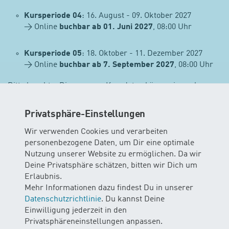
Kursperiode 04
: 16. August - 09. Oktober 2027
→ Online
buchbar ab 01. Juni 2027
, 08:00 Uhr
Kursperiode 05
: 18. Oktober - 11. Dezember 2027
→ Online
buchbar ab 7. September 2027
, 08:00 Uhr
Bitte beachte: Die genauen Kursdaten können je nach
Kursort leicht abweichen. Alle Details findest du in der
jeweiligen Kursausschreibung.
Privatsphäre-Einstellungen
Wir verwenden Cookies und verarbeiten
Gut zu wissen
personenbezogene Daten, um Dir eine optimale
Vorbuchungsrecht für bestehende Familien
Nutzung unserer Website zu ermöglichen. Da wir
Wenn du bereits einen Kurs besuchst und deinen
Deine Privatsphäre schätzen, bitten wir Dich um
Folgekurs buchen möchtest, profitierst du von einem
3-
Erlaubnis.
wöchigen Vorbuchungsrecht
– ab Beginn deiner aktuellen
Mehr Informationen dazu findest Du in unserer
Kursperiode bis zu den oben genannten
Datenschutzrichtlinie
. Du kannst Deine
Buchungsterminen.
Einwilligung jederzeit in den
Privatsphäreneinstellungen anpassen.