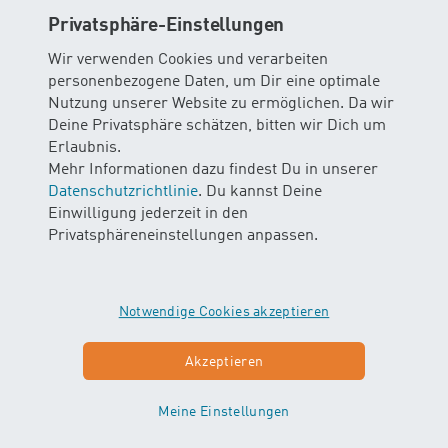
Privatsphäre-Einstellungen
Let‘s Swim:
Die Eltern / Begleitperson tragen/trägt
unmittelbar vor und nach der Lektion die volle
Wir verwenden Cookies und verarbeiten
Verantwortung für ihr(e) Kind(er). Die Kursleitung ist
personenbezogene Daten, um Dir eine optimale
während der Lektion für das angemeldete Kind
Nutzung unserer Website zu ermöglichen. Da wir
verantwortlich. Die Aufsichtspflicht der Kursleitung
Deine Privatsphäre schätzen, bitten wir Dich um
endet nach der Verabschiedung der Gruppe am Check
Erlaubnis.
Point.
Mehr Informationen dazu findest Du in unserer
Datenschutzrichtlinie
. Du kannst Deine
Drop In:
Die Kursteilnehmer tragen vor, während und
Einwilligung jederzeit in den
nach den Lektionen die volle Verantwortung für die
Privatsphäreneinstellungen anpassen.
eigene Sicherheit.
13. Kurs- und Baderegeln
Notwendige Cookies akzeptieren
13.1 Generelles
Akzeptieren
Es gelten die jeweiligen Vorgaben und Regeln der
Bäder, diese müssen von allen Teilnehmenden
eingehalten werden. Den Anweisungen der
Meine Einstellungen
Kursleitung ist strikte Folge zu leisten. Das Bad darf