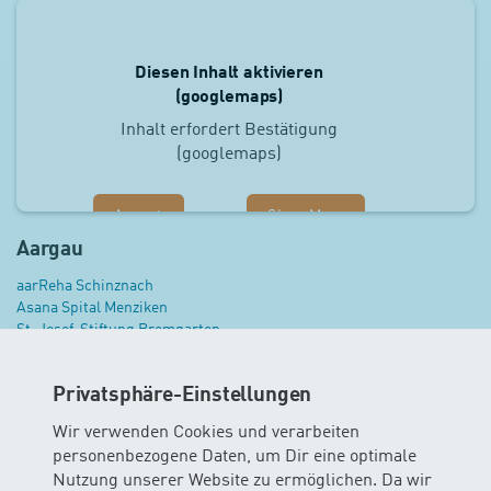
Diesen Inhalt aktivieren
(googlemaps)
Inhalt erfordert Bestätigung
(googlemaps)
Accept
Show More
Aargau
aarReha Schinznach
Asana Spital Menziken
St. Josef-Stiftung Bremgarten
Stiftung azb Strengelbach
Therme Zurzach Bad Zurzach (FF)
Privatsphäre-Einstellungen
Wir verwenden Cookies und verarbeiten
personenbezogene Daten, um Dir eine optimale
Weitere Babyschwimmkurse in anderen
Nutzung unserer Website zu ermöglichen. Da wir