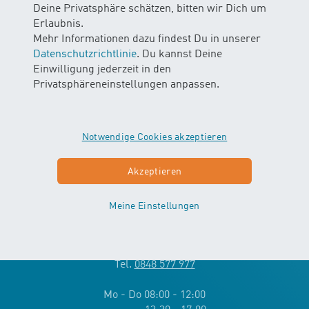
Kantonen:
Deine Privatsphäre schätzen, bitten wir Dich um
Erlaubnis.
Basel-Landschaft
|
Basel-Stadt
|
Bern
|
Freiburg
|
Luzern
|
Mehr Informationen dazu findest Du in unserer
Nidwalden
|
Obwalden
|
Schaffhausen
|
Schwyz
|
Solothurn
|
St.
Datenschutzrichtlinie
. Du kannst Deine
Gallen
|
Thurgau
|
Zug
|
Zürich
Einwilligung jederzeit in den
Privatsphäreneinstellungen anpassen.
Notwendige Cookies akzeptieren
Kontakt
H
O Wasser erleben AG
Akzeptieren
2
Kranichweg 6
3074 Muri bei Bern
Meine Einstellungen
info
@
wassererleben.ch
Tel.
0848 577 977
Mo - Do 08:00 - 12:00