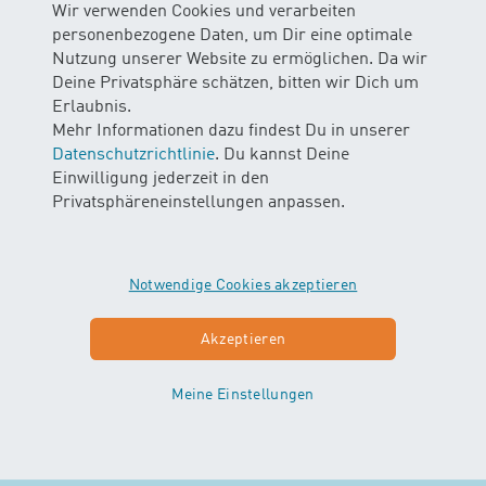
Wir verwenden Cookies und verarbeiten
betreten werden darf.
personenbezogene Daten, um Dir eine optimale
Wir bitten dich, dir
das Video
vor deinem Besuch
Nutzung unserer Website zu ermöglichen. Da wir
anzuschauen oder
die Hausordnung
kurz
Deine Privatsphäre schätzen, bitten wir Dich um
durchzulesen - Danke!
Erlaubnis.
Mehr Informationen dazu findest Du in unserer
Kinderwagen / Maxi Cosi
Datenschutzrichtlinie
. Du kannst Deine
Einwilligung jederzeit in den
Wir bitten dich, die Kinderwagen draussen vor dem
Privatsphäreneinstellungen anpassen.
Haupteingang links beim Unterstand zu deponieren.
Garderobensituation
Notwendige Cookies akzeptieren
Es steht eine Damen- und eine Herrengarderobe zur
Verfügung.
Akzeptieren
Wickelmöglichkeiten
Meine Einstellungen
Airexmatten am Boden stehen für ungefährliches
Wickeln und Anziehen zur Verfügung.