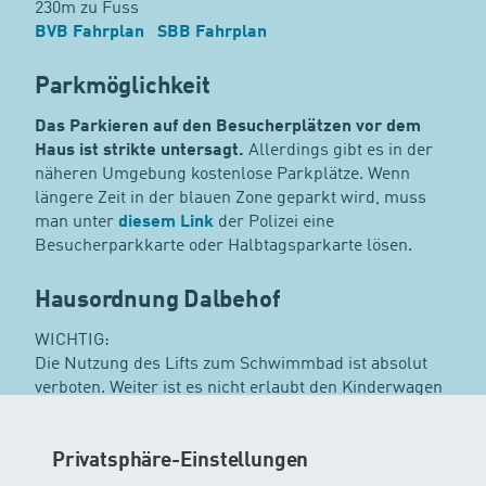
230m zu Fuss
BVB Fahrplan
SBB Fahrplan
Parkmöglichkeit
Das Parkieren auf den Besucherplätzen vor dem
Haus ist strikte untersagt.
Allerdings gibt es in der
näheren Umgebung kostenlose Parkplätze. Wenn
längere Zeit in der blauen Zone geparkt wird, muss
man unter
diesem Link
der Polizei eine
Besucherparkkarte oder Halbtagsparkarte lösen.
Hausordnung Dalbehof
WICHTIG:
Die Nutzung des Lifts zum Schwimmbad ist absolut
verboten. Weiter ist es nicht erlaubt den Kinderwagen
mit nach unten zum Bad zu nehmen. Die Kinderwagen
müssen draussen vor dem Haupteingang links beim
Unterstand deponiert werden.
Privatsphäre-Einstellungen
Bitte beachte, dass das Bad nur mit Badekleidung