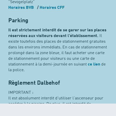
"Sevogelplatz"
Horaires BVB
/
Horaires CFF
Parking
Il est strictement interdit de se garer sur les places
réservées aux visiteurs devant l'établissement.
Il
existe toutefois des places de stationnement gratuites
dans les environs immédiats. En cas de stationnement
prolongé dans la zone bleue, il faut acheter une carte
de stationnement pour visiteurs ou une carte de
stationnement à la demi-journée en suivant
ce lien
de
la police.
Règlement Dalbehof
IMPORTANT :
Il est absolument interdit d'utiliser l'ascenseur pour
accéder à la piscine. De plus, il est interdit de
descendre à la piscine avec la poussette. Celle-ci doit
être garée à gauche devant l'entrée principale, sous