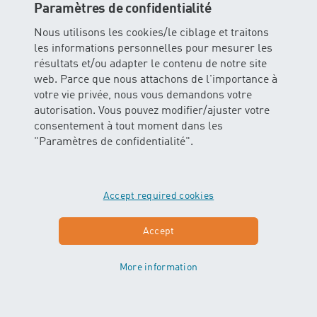
Paramètres de confidentialité
l'abri, à l'endroit spécialement prévu à cet effet.
Nous utilisons les cookies/le ciblage et traitons
Merci de visionner
la video
ou de lire
le
les informations personnelles pour mesurer les
règlement
avant ta visite!
résultats et/ou adapter le contenu de notre site
web. Parce que nous attachons de l'importance à
votre vie privée, nous vous demandons votre
Poussette / Maxi Cosi
autorisation. Vous pouvez modifier/ajuster votre
Nous te prions de garer ta poussette à gauche avant
consentement à tout moment dans les
l'entrée principale, sous l'abri, à l'endroit
"Paramètres de confidentialité".
spécialement prévu à cet effet.
Vestiaires
Accept required cookies
Il y a un vestiaire dame et un vestiaire homme à ta
Accept
disposition.
Note s'il te plaît, que les vestiaires de nos lieux de
cours sont généralement plus petits que ceux des
More information
bains publics.
Possibilités de changer les couches