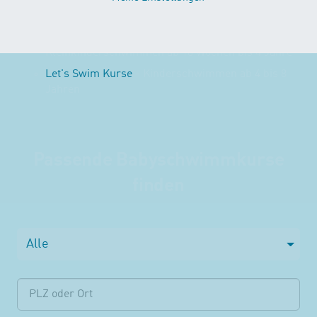
Kinderschwimmkursen:
First Flow Kurse
- Baby- und
Kleinkinderschwimmen ab 10 Wochen bis 4 Jahre
Let's Swim Kurse
- Kinderschwimmen ab 4 bis 8
Jahren
Passende Babyschwimmkurse
finden
Alle