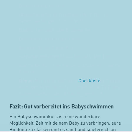
Badekleidung für dich
Badeschuhe für dich und dein Kind, falls es
bereits selbst geht (rutschfest)
Badetücher und/ oder Bademantel
Duschmittel und Körperlotion
Windeln für nach dem Kurs
Getränke und einen Snack für nach dem Kurs
Warme Decken, eine Kappe und/oder eine warme
Flasche
Bonus:
Wir haben auch eine
Checkliste
mit allen
wichtigen Infos für dich als praktisches PDF, um
sicherzustellen, dass du nichts vergisst!
Fazit: Gut vorbereitet ins Babyschwimmen
Ein Babyschwimmkurs ist eine wunderbare
Möglichkeit, Zeit mit deinem Baby zu verbringen, eure
Bindung zu stärken und es sanft und spielerisch an