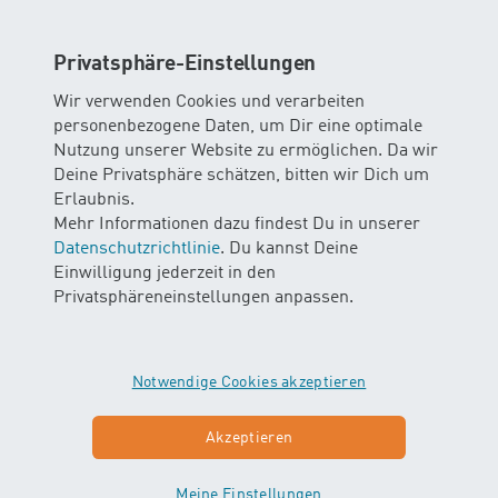
das Element Wasser zu gewöhnen. Mit der richtigen
Vorbereitung und einer durchdachten Packliste wird
Privatsphäre-Einstellungen
der Kurs für euch beide ein entspanntes und schönes
Erlebnis.
Wir verwenden Cookies und verarbeiten
personenbezogene Daten, um Dir eine optimale
Jetzt bist du dran:
Melde dich und deinen kleinen
Nutzung unserer Website zu ermöglichen. Da wir
Schwimmer bei einem
unserer Kurse
an und erlebt
Deine Privatsphäre schätzen, bitten wir Dich um
gemeinsam unvergessliche Momente im Wasser.
Erlaubnis.
Sicherheit und Spass stehen bei uns an erster Stelle –
Mehr Informationen dazu findest Du in unserer
wir freuen uns auf euch!
Datenschutzrichtlinie
. Du kannst Deine
Einwilligung jederzeit in den
Bis hoffentlich bald im Wasser!
Privatsphäreneinstellungen anpassen.
Dein H
O Wasser erleben Team
2
Übrigens
: Hast du schon unseren Blogbeitrag über
Notwendige Cookies akzeptieren
die Vorteile des Babyschwimmens
gelesen?
Akzeptieren
Und hier geht’s zu unseren
First Flow
und
Let's Swim
Baby- und
Meine Einstellungen