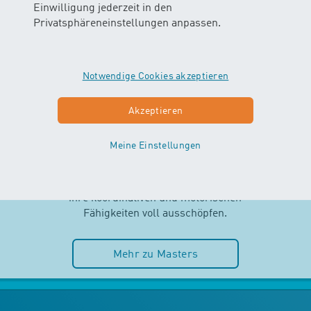
Einwilligung jederzeit in den
Privatsphäreneinstellungen anpassen.
Notwendige Cookies akzeptieren
MASTERS
Akzeptieren
AB 2.5 JAHREN
Meine Einstellungen
Selbstständigkeit und Spass im
Wasser stehen im MASTERS-Kurs
im Mittelpunkt. Die Kinder können
ihre koordinativen und motorischen
Fähigkeiten voll ausschöpfen.
Mehr zu Masters