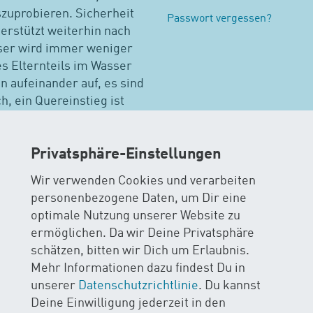
zuprobieren. Sicherheit
Passwort vergessen?
terstützt weiterhin nach
sser wird immer weniger
es Elternteils im Wasser
 aufeinander auf, es sind
h, ein Quereinstieg ist
 Altersempfehlung.
Privatsphäre-Einstellungen
wimmkursen suchen
Wir verwenden Cookies und verarbeiten
personenbezogene Daten, um Dir eine
h
Weitere Kurse in Aargau
Alle Kurse
optimale Nutzung unserer Website zu
ermöglichen. Da wir Deine Privatsphäre
schätzen, bitten wir Dich um Erlaubnis.
Mehr Informationen dazu findest Du in
unserer
Datenschutzrichtlinie
. Du kannst
Deine Einwilligung jederzeit in den