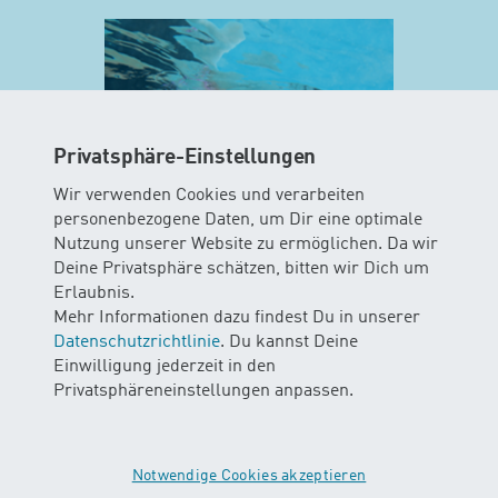
Privatsphäre-Einstellungen
Wir verwenden Cookies und verarbeiten
personenbezogene Daten, um Dir eine optimale
Nutzung unserer Website zu ermöglichen. Da wir
MINIS
Deine Privatsphäre schätzen, bitten wir Dich um
Erlaubnis.
AB 10 WOCHEN
Mehr Informationen dazu findest Du in unserer
Datenschutzrichtlinie
. Du kannst Deine
In diesem Kurs können Babys das
Einwilligung jederzeit in den
Element Wasser mit all ihren Sinnen
Privatsphäreneinstellungen anpassen.
erleben. Die Kinder gleiten und
schweben durchs Wasser mit und
ohne Unterstützung der Eltern…
Notwendige Cookies akzeptieren