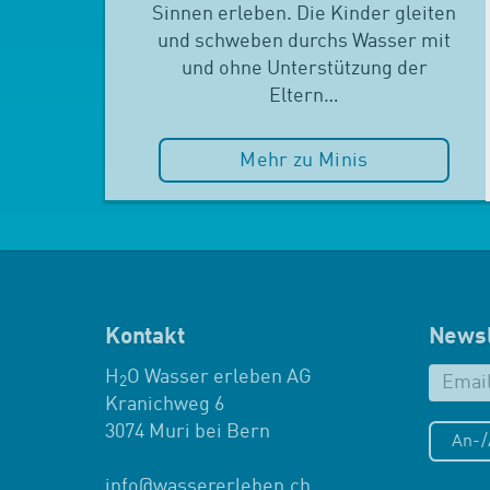
Sinnen erleben. Die Kinder gleiten
und schweben durchs Wasser mit
und ohne Unterstützung der
Eltern…
Mehr zu Minis
Kontakt
Newsl
H
O Wasser erleben AG
2
Kranichweg 6
3074 Muri bei Bern
An-
info
@
wassererleben.ch