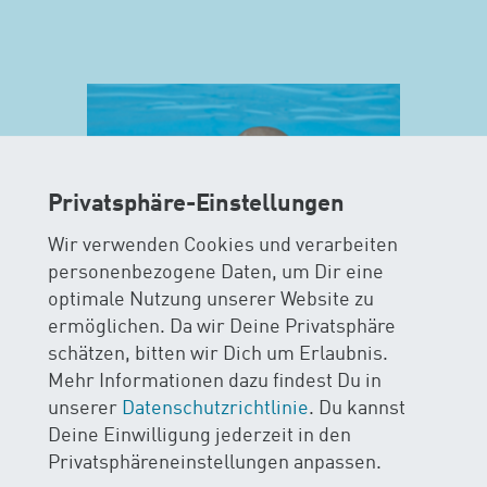
Privatsphäre-Einstellungen
Wir verwenden Cookies und verarbeiten
personenbezogene Daten, um Dir eine
optimale Nutzung unserer Website zu
ermöglichen. Da wir Deine Privatsphäre
MAXIS
schätzen, bitten wir Dich um Erlaubnis.
Mehr Informationen dazu findest Du in
AB 15 MONATEN
unserer
Datenschutzrichtlinie
. Du kannst
Deine Einwilligung jederzeit in den
Im MAXIS-Kurs stehen Sicherheit
Privatsphäreneinstellungen anpassen.
und Spass im Wasser im