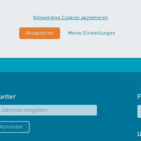
Vordergrund. Die Kinder machen
erste Erfahrungen mit
Notwendige Cookies akzeptieren
unterschiedlichen
Schwimmtechniken…
Akzeptieren
Meine Einstellungen
Mehr zu Maxis
etter
F
/Abmelden
U