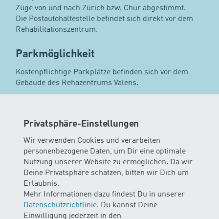
Züge von und nach Zürich bzw. Chur abgestimmt.
Die Postautohaltestelle befindet sich direkt vor dem
Rehabilitationszentrum.
Parkmöglichkeit
Kostenpflichtige Parkplätze befinden sich vor dem
Gebäude des Rehazentrums Valens.
Kinderwagen / Maxi Cosi
Privatsphäre-Einstellungen
Wir bitten dich die Kinderwagen und Maxi Cosi im
Gang vor der Zugangstüre zu der Garderobe zu
Wir verwenden Cookies und verarbeiten
deponieren.
personenbezogene Daten, um Dir eine optimale
Nutzung unserer Website zu ermöglichen. Da wir
Garderobensituation
Deine Privatsphäre schätzen, bitten wir Dich um
Erlaubnis.
Es steht dir eine grosszügige Garderobe zur
Mehr Informationen dazu findest Du in unserer
Verfügung. Bitte nutze die Umzieh-Ecke, welche mit
Datenschutzrichtlinie
. Du kannst Deine
Wickelmatten von uns vorbereitet ist.
Einwilligung jederzeit in den