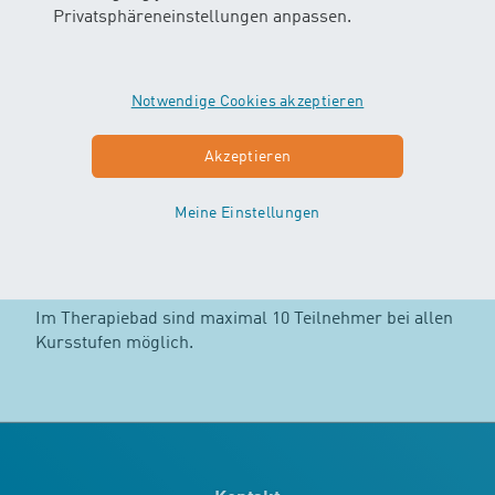
Privatsphäreneinstellungen anpassen.
Wickelmöglichkeiten
Airexmatten am Boden stehen für ungefährliches
Wickeln und Anziehen zur Verfügung.
Notwendige Cookies akzeptieren
Informationen zum Bad
Akzeptieren
Die Wassertemperatur beträgt 32°C.
Meine Einstellungen
Anzahl Teilnehmer
Im Therapiebad sind maximal 10 Teilnehmer bei allen
Kursstufen möglich.