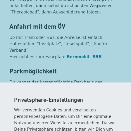
links halten, dann siehst du schon den Wegweiser
"Therapiebad", dann Ausschilderung folgen.
Anfahrt mit dem ÖV
Ob mit Tram oder Bus, die Anreise ist einfach.
Haltestellen: "Inselplatz", "Inselspital", "Kaufm.
Verband".
Hier geht es zum Fahrplan:
Bernmobil
SBB
Parkmöglichkeit
Du kannst das kostenpflichtige Parkhaus des
Inselspitals nutzen.
Privatsphäre-Einstellungen
Kinderwagen / Maxi Cosi
Wir verwenden Cookies und verarbeiten
Wir bitten dich, die Kinderwagen und Maxi Cosi im
personenbezogene Daten, um Dir eine optimale
Gang vor den Schränken zu deponieren.
Nutzung unserer Website zu ermöglichen. Da wir
Deine Privatsphäre schätzen, bitten wir Dich um