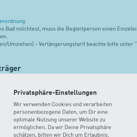
erordnung
.
ns Bad möchtest, muss die Begleitperson einen Einzelein
en.
chen/Umziehen) – Verlängerungstarif beachte bitte unter “
träger
ng dein persönliches Eintrittsarmband. Darauf sind die
Privatsphäre-Einstellungen
tsarmband:
Wir verwenden Cookies und verarbeiten
personenbezogene Daten, um Dir eine
t von CHF 20.00 erhoben.
optimale Nutzung unserer Website zu
ermöglichen. Da wir Deine Privatsphäre
ind an den jeweiligen Kurs gekoppelt und können nicht 
schätzen, bitten wir Dich um Erlaubnis.