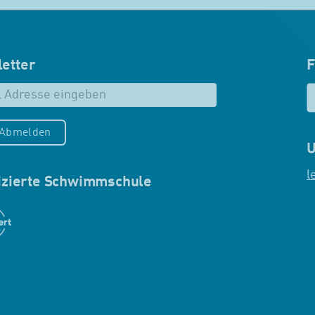
etter
F
/Abmelden
U
l
fizierte Schwimmschule