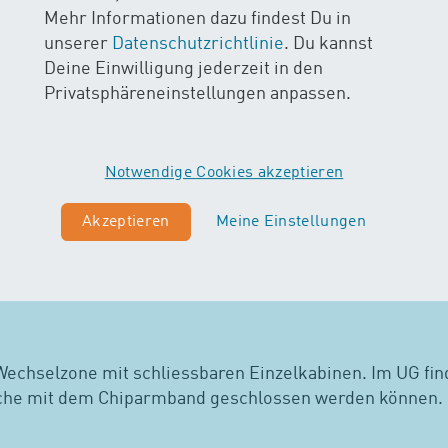
verwendet werden.
Mehr Informationen dazu findest Du in
gabe des Armbandes am letzten Kurstag am Empfang zur
unserer
Datenschutzrichtlinie
. Du kannst
 das Depot nicht zurückerstattet werden.
Deine Einwilligung jederzeit in den
Privatsphäreneinstellungen anpassen.
eder Lektion am Drehkreuz vorgehalten werden, damit der
 kein Einlass möglich. In diesem Fall muss ein separate
rden.
Notwendige Cookies akzeptieren
Akzeptieren
Meine Einstellungen
ach der Réception (Kasse) in der dafür vorgesehenen Z
Wechselzone mit schliessbaren Einzelkabinen. Im UG fi
che mit dem Chiparmband geschlossen werden können.