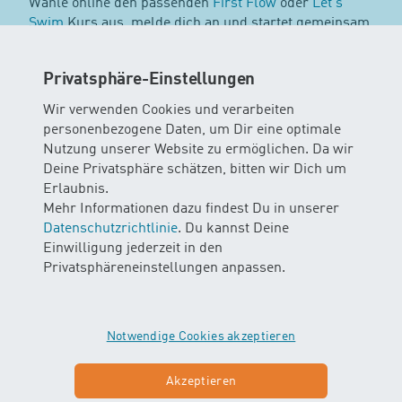
Wähle online den passenden
First Flow
oder
Let's
Swim
Kurs aus, melde dich an und startet gemeinsam
ins neue Wasserabenteuer. Ob Babys erste
Wassererfahrungen oder Kinder, die ihre
Privatsphäre-Einstellungen
Schwimmtechnik verbessern wollen – wir begleiten
euch sicher und liebevoll durch jede Lektion.
Wir verwenden Cookies und verarbeiten
personenbezogene Daten, um Dir eine optimale
Bis bald im Wasser,
Nutzung unserer Website zu ermöglichen. Da wir
dein H
O Wasser erleben Team
Deine Privatsphäre schätzen, bitten wir Dich um
2
Erlaubnis.
Mehr Informationen dazu findest Du in unserer
Datenschutzrichtlinie
. Du kannst Deine
Einwilligung jederzeit in den
Passende Babyschwimmkurse
Privatsphäreneinstellungen anpassen.
finden
Notwendige Cookies akzeptieren
Alle
Akzeptieren