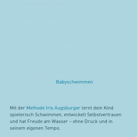
Spielerisches Lernen:
Dein Kind lernt
Schwimmbewegungen spielerisch und ohne
Leistungsdruck.
Individuelle Förderung:
Jedes Kind wird dort
abgeholt, wo es steht – egal ob Baby, Kleinkind
oder älteres Kind.
Sicherheit und Vertrauen:
Die Methode legt
grossen Wert auf sichere Bewegungen im Wasser
und eine positive Erfahrung, die dein Kind
langfristig motiviert.
Bindung zwischen dir und deinem Kind:
Besonders beim
Babyschwimmen
wird die
gemeinsame Zeit bewusst gestaltet, was eure
Eltern-Kind-Bindung stärkt.
Mit der
Methode Iris Augsburger
lernt dein Kind
spielerisch Schwimmen, entwickelt Selbstvertrauen
und hat Freude am Wasser – ohne Druck und in
seinem eigenen Tempo.