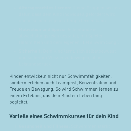
Altersgerechtes Lernen:
Kleine Gruppen sorgen
dafür, dass dein Kind individuell gefördert wird
und in seinem eigenen Tempo lernen kann.
Motivation und Spass:
Jede Stunde ist
abwechslungsreich gestaltet, mit Spielen,
Hilfsmitteln und dem eigenen „Let’s Swim Song“.
Sicherheit:
Dein Kind lernt, sich selbstbewusst
und sicher im Wasser zu bewegen, ohne
Leistungsdruck.
Kinder entwickeln nicht nur Schwimmfähigkeiten,
sondern erleben auch Teamgeist, Konzentration und
Freude an Bewegung. So wird Schwimmen lernen zu
einem Erlebnis, das dein Kind ein Leben lang
begleitet.
Vorteile eines Schwimmkurses für dein Kind
Gesundheit und Fitness:
Schwimmen stärkt