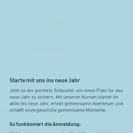
Herz-Kreislauf-System, Muskulatur und
Koordination.
Frühe Wasserkompetenz:
Kinder fühlen sich
sicher im Wasser – Unfälle werden reduziert.
Soziale und emotionale Entwicklung:
Dein Kind
lernt gemeinsam mit anderen, Geduld,
Rücksichtnahme und Selbstvertrauen.
Eltern-Kind-Bindung:
Besonders beim
Babyschwimmen spürst du die gemeinsame Zeit
bewusst und intensiv.
Starte mit uns ins neue Jahr
Jetzt ist der perfekte Zeitpunkt, um einen Platz für das
neue Jahr zu sichern. Mit unseren Kursen startet ihr
aktiv ins neue Jahr, erlebt gemeinsame Abenteuer und
schafft unvergessliche gemeinsame Momente.
So funktioniert die Anmeldung: