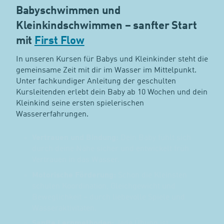
Babyschwimmen und
Kleinkindschwimmen – sanfter Start
mit
First Flow
In unseren Kursen für Babys und Kleinkinder steht die
gemeinsame Zeit mit dir im Wasser im Mittelpunkt.
Unter fachkundiger Anleitung der geschulten
Kursleitenden erlebt dein Baby ab 10 Wochen und dein
Kleinkind seine ersten spielerischen
Wassererfahrungen.
Vertrauen und Bindung:
Dein Baby fühlt sich
durch deine Nähe sicher und entwickelt früh
Vertrauen in das Wasser.
Motorische Förderung:
Schon die Kleinsten
schulen Koordination, Gleichgewicht und
Beweglichkeit – durch liebevolle Spiele und
Wasseraktivitäten.
Sanfte Lernmethoden:
Jede Übung ist