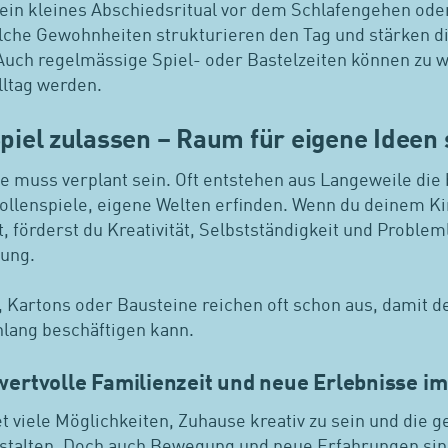
ein kleines Abschiedsritual vor dem Schlafengehen ode
olche Gewohnheiten strukturieren den Tag und stärken d
Auch regelmässige Spiel- oder Bastelzeiten können zu w
lltag werden.
Spiel zulassen – Raum für eigene Ideen
e muss verplant sein. Oft entstehen aus Langeweile die
ollenspiele, eigene Welten erfinden. Wenn du deinem K
st, förderst du Kreativität, Selbstständigkeit und Problem
tung.
 Kartons oder Bausteine reichen oft schon aus, damit de
nlang beschäftigen kann.
wertvolle Familienzeit und neue Erlebnisse i
t viele Möglichkeiten, Zuhause kreativ zu sein und die
stalten. Doch auch Bewegung und neue Erfahrungen sind 