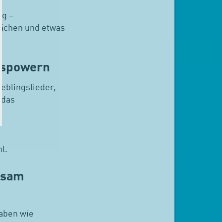
eg –
rächen und etwas
uspowern
eblingslieder,
 das
l.
insam
gaben wie