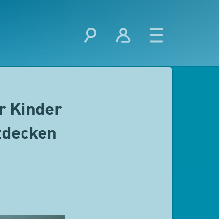
r Kinder
tdecken