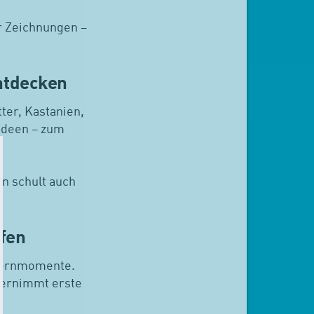
ar Zeichnungen –
ntdecken
ter, Kastanien,
ideen – zum
n schult auch
fen
 Lernmomente.
übernimmt erste