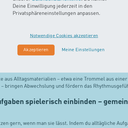
Deine Einwilligung jederzeit in den
 oder eine einfache Gemüsesuppe sind ideal zum Einsti
Privatsphäreneinstellungen anpassen.
lecker und perfekt für gemeinsame Zeit mit vielen Gesp
Notwendige Cookies akzeptieren
nd Bewegung – kleine Energiebündel a
Akzeptieren
Meine Einstellungen
n regnet, hilft Bewegung zu Musik gegen Langeweile. Li
der kleine Bewegungsrunden machen Spass und stärken
e aus Alltagsmaterialien – etwa eine Trommel aus einer
 – bringen Abwechslung und fördern das Rhythmusgefüh
aufgaben spielerisch einbinden – geme
zen gern, wenn man sie lässt. Indem du alltägliche Auf