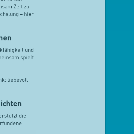
nsam Zeit zu
chslung – hier
rnen
kfähigkeit und
meinsam spielt
k: liebevoll
hichten
rstützt die
erfundene