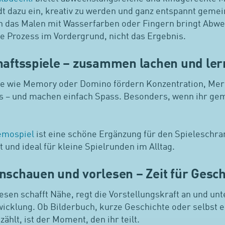
dt dazu ein, kreativ zu werden und ganz entspannt gemei
h das Malen mit Wasserfarben oder Fingern bringt Abwe
ve Prozess im Vordergrund, nicht das Ergebnis.
chaftsspiele – zusammen lachen und le
le wie Memory oder Domino fördern Konzentration, Mer
s – und machen einfach Spass. Besonders, wenn ihr ge
emospiel
ist eine schöne Ergänzung für den Spieleschran
st und ideal für kleine Spielrunden im Alltag.
nschauen und vorlesen – Zeit für Gesc
en schafft Nähe, regt die Vorstellungskraft an und unte
wicklung. Ob Bilderbuch, kurze Geschichte oder selbst 
ählt, ist der Moment, den ihr teilt.