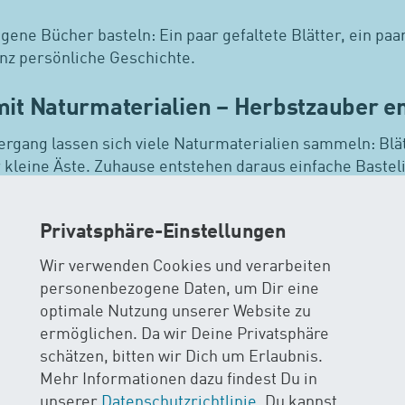
igene Bücher basteln: Ein paar gefaltete Blätter, ein pa
ganz persönliche Geschichte.
 mit Naturmaterialien – Herbstzauber e
ergang lassen sich viele Naturmaterialien sammeln: Blät
 kleine Äste. Zuhause entstehen daraus einfache Bastel
, Tiere oder bunte Collagen.
Privatsphäre-Einstellungen
Sammeln und Gestalten macht nicht nur Spass, sonder
achten und kreative Denken.
Wir verwenden Cookies und verarbeiten
personenbezogene Daten, um Dir eine
und Kochen – gemeinsam etwas erschaf
optimale Nutzung unserer Website zu
ermöglichen. Da wir Deine Privatsphäre
tstehen nicht nur feine Gerichte, sondern auch schöne
schätzen, bitten wir Dich um Erlaubnis.
hren oder Teigausrollen ist dein Kind aktiv dabei und 
Mehr Informationen dazu findest Du in
.
unserer
Datenschutzrichtlinie
. Du kannst