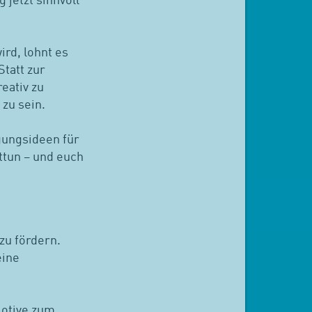
 jetzt sinnvoll
rd, lohnt es
tatt zur
eativ zu
zu sein.
igungsideen für
ttun – und euch
zu fördern.
eine
Motive zum