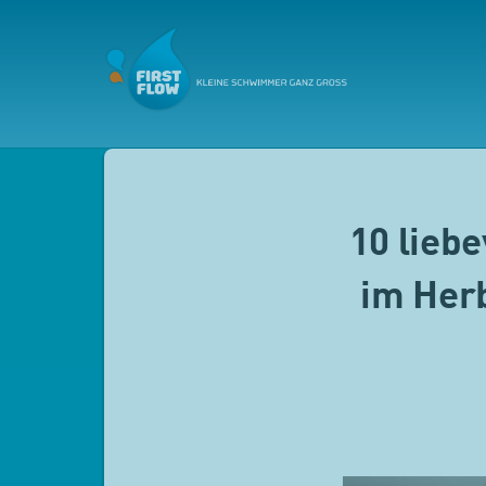
10 lieb
im Her