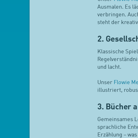
Ausmalen. Es lä
verbringen. Auc
steht der kreati
2. Gesells
Klassische Spie
Regelverständni
und lacht.
Unser
Flowie M
illustriert, robu
3. Bücher a
Gemeinsames Les
sprachliche Ent
Erzählung – was z