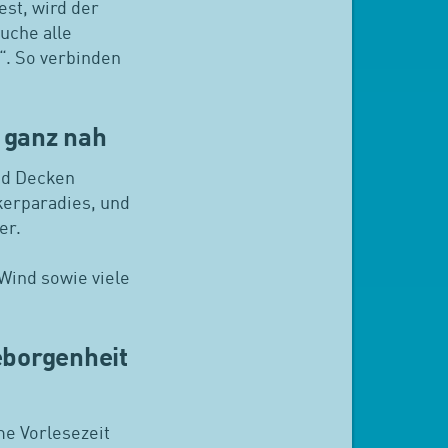
st, wird der
uche alle
“. So verbinden
 ganz nah
nd Decken
kerparadies, und
er.
Wind sowie viele
eborgenheit
me Vorlesezeit