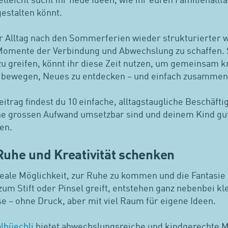
elleicht sucht ihr neue Ideen, wie ihr euren Familienalltag
estalten könnt.
 Alltag nach den Sommerferien wieder strukturierter wi
Momente der Verbindung und Abwechslung zu schaffen. S
u greifen, könnt ihr diese Zeit nutzen, um gemeinsam kr
 bewegen, Neues zu entdecken – und einfach zusammen 
itrag findest du 10 einfache, alltagstaugliche Beschäft
ne grossen Aufwand umsetzbar sind und deinem Kind gu
ken.
Ruhe und Kreativität schenken
deale Möglichkeit, zur Ruhe zu kommen und die Fantasie 
um Stift oder Pinsel greift, entstehen ganz nebenbei kl
e – ohne Druck, aber mit viel Raum für eigene Ideen.
lbüechli
bietet abwechslungsreiche und kindgerechte 