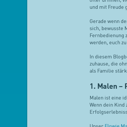
öfter drinnen, vi
und mit Freude g
Gerade wenn der
sich, bewusste 
Fernbedienung z
werden, euch zu
In diesem Blogbe
zuhause, die oh
als Familie stär
1. Malen – 
Malen ist eine i
Wenn dein Kind z
Erfolgserlebniss
Unser
Flowie Ma