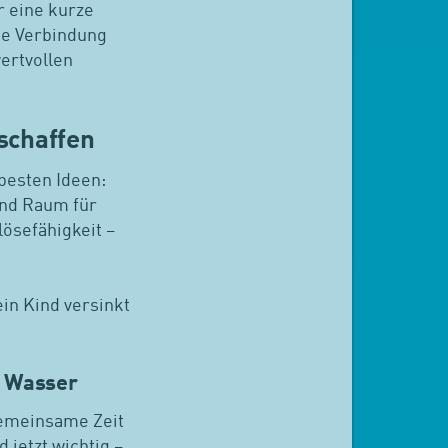
r eine kurze
ie Verbindung
ertvollen
 schaffen
 besten Ideen:
ind Raum für
lösefähigkeit –
in Kind versinkt
m Wasser
 gemeinsame Zeit
jetzt wichtig –