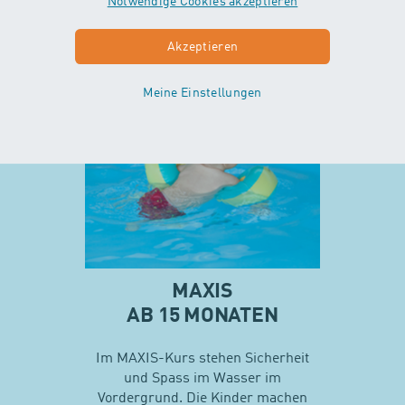
ohne Unterstützung der Eltern…
Notwendige Cookies akzeptieren
Akzeptieren
Mehr zu Minis
Meine Einstellungen
MAXIS
AB 15 MONATEN
Im MAXIS-Kurs stehen Sicherheit
und Spass im Wasser im
Vordergrund. Die Kinder machen