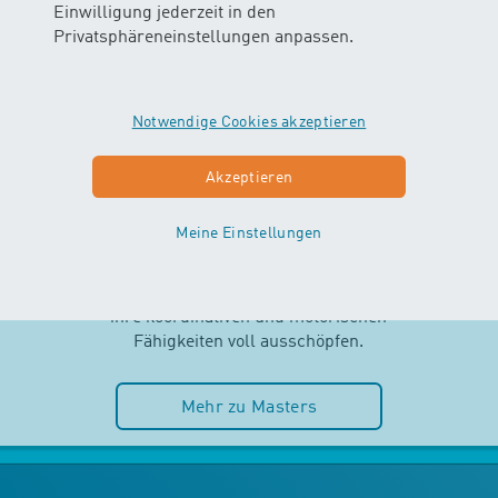
Einwilligung jederzeit in den
Privatsphäreneinstellungen anpassen.
Notwendige Cookies akzeptieren
MASTERS
Akzeptieren
AB 2.5 JAHREN
Meine Einstellungen
Selbstständigkeit und Spass im
Wasser stehen im MASTERS-Kurs
im Mittelpunkt. Die Kinder können
ihre koordinativen und motorischen
Fähigkeiten voll ausschöpfen.
Mehr zu Masters