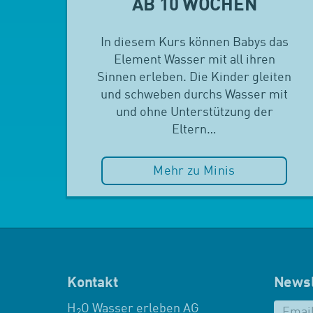
AB 10 WOCHEN
In diesem Kurs können Babys das
Element Wasser mit all ihren
Sinnen erleben. Die Kinder gleiten
und schweben durchs Wasser mit
und ohne Unterstützung der
Eltern…
Mehr zu Minis
Kontakt
Newsl
H
O Wasser erleben AG
2