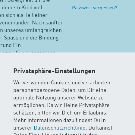
! Du eignest dir die
e deinem Kind viel
Passwort vergessen?
n sich als Teil einer
voneinander. Nach sanfter
n unseres umfangreichen
r Spass und die Bindung
grund Ein
weis: Es ist immer ein
Privatsphäre-Einstellungen
Wir verwenden Cookies und verarbeiten
wimmkursen suchen
personenbezogene Daten, um Dir eine
optimale Nutzung unserer Website zu
-von-Jenner-Haus (Kinderklinik) Bern
Weitere Kurse in 
ermöglichen. Da wir Deine Privatsphäre
schätzen, bitten wir Dich um Erlaubnis.
Mehr Informationen dazu findest Du in
unserer
Datenschutzrichtlinie
. Du kannst