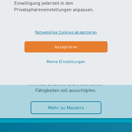
Einwilligung jederzeit in den
Privatsphäreneinstellungen anpassen.
Notwendige Cookies akzeptieren
MASTERS
Akzeptieren
AB 2.5 JAHREN
Meine Einstellungen
Selbstständigkeit und Spass im
Wasser stehen im MASTERS-Kurs
im Mittelpunkt. Die Kinder können
ihre koordinativen und motorischen
Fähigkeiten voll ausschöpfen.
Mehr zu Masters