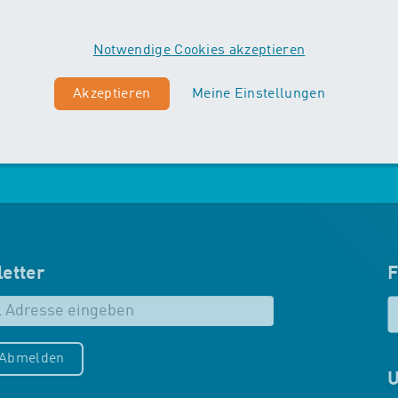
Vordergrund. Die Kinder machen
erste Erfahrungen mit
Notwendige Cookies akzeptieren
unterschiedlichen
Schwimmtechniken…
Akzeptieren
Meine Einstellungen
Mehr zu Maxis
etter
F
/Abmelden
U