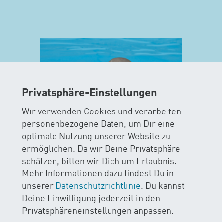
Privatsphäre-Einstellungen
Wir verwenden Cookies und verarbeiten
personenbezogene Daten, um Dir eine
optimale Nutzung unserer Website zu
ermöglichen. Da wir Deine Privatsphäre
MAXIS
schätzen, bitten wir Dich um Erlaubnis.
Mehr Informationen dazu findest Du in
AB 15 MONATEN
unserer
Datenschutzrichtlinie
. Du kannst
Deine Einwilligung jederzeit in den
Im MAXIS-Kurs stehen Sicherheit
Privatsphäreneinstellungen anpassen.
und Spass im Wasser im