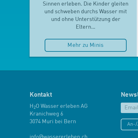
Sinnen erleben. Die Kinder gleiten
und schweben durchs Wasser mit
und ohne Unterstützung der
Eltern…
Mehr zu Minis
Kontakt
Newsl
H
O Wasser erleben AG
2
Kranichweg 6
3074 Muri bei Bern
An-
info
@
wassererleben.ch