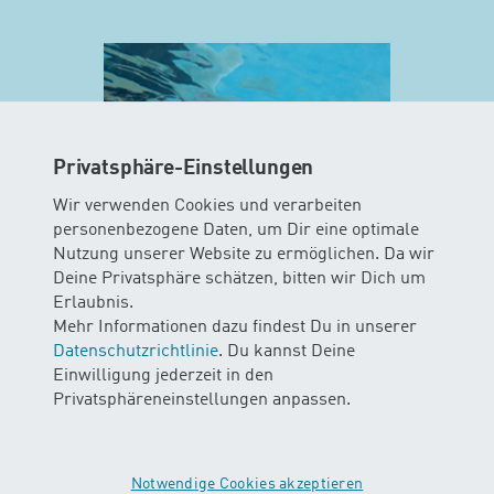
Privatsphäre-Einstellungen
Wir verwenden Cookies und verarbeiten
personenbezogene Daten, um Dir eine optimale
Nutzung unserer Website zu ermöglichen. Da wir
Deine Privatsphäre schätzen, bitten wir Dich um
MINIS
Erlaubnis.
AB 10 WOCHEN
Mehr Informationen dazu findest Du in unserer
Datenschutzrichtlinie
. Du kannst Deine
In diesem Kurs können Babys das
Einwilligung jederzeit in den
Element Wasser mit all ihren Sinnen
Privatsphäreneinstellungen anpassen.
erleben. Die Kinder gleiten und
schweben durchs Wasser mit und
ohne Unterstützung der Eltern…
Notwendige Cookies akzeptieren