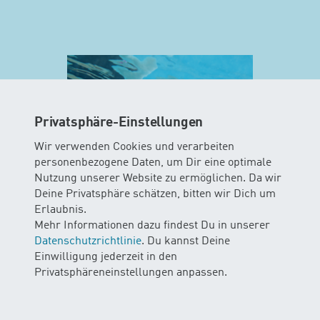
Privatsphäre-Einstellungen
Wir verwenden Cookies und verarbeiten
personenbezogene Daten, um Dir eine optimale
Nutzung unserer Website zu ermöglichen. Da wir
Deine Privatsphäre schätzen, bitten wir Dich um
Erlaubnis.
MINIS
Mehr Informationen dazu findest Du in unserer
AB 10 WOCHEN
Datenschutzrichtlinie
. Du kannst Deine
Einwilligung jederzeit in den
In diesem Kurs können Babys das
Privatsphäreneinstellungen anpassen.
Element Wasser mit all ihren Sinnen
erleben. Die Kinder gleiten und
schweben durchs Wasser mit und