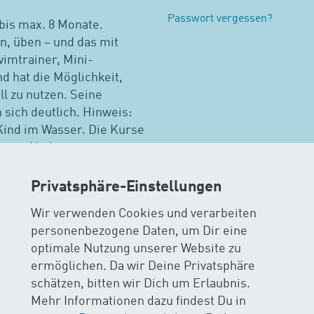
Passwort vergessen?
bis max. 8 Monate.
n, üben – und das mit
wimtrainer, Mini-
d hat die Möglichkeit,
l zu nutzen. Seine
sich deutlich. Hinweis:
 Kind im Wasser. Die Kurse
 keine Vorkenntnisse
erzeit möglich. Bitte
Privatsphäre-Einstellungen
Wir verwenden Cookies und verarbeiten
personenbezogene Daten, um Dir eine
wimmkursen suchen
optimale Nutzung unserer Website zu
ermöglichen. Da wir Deine Privatsphäre
Biel (FF)
Weitere Kurse in Bern
Alle Kurse
schätzen, bitten wir Dich um Erlaubnis.
Mehr Informationen dazu findest Du in