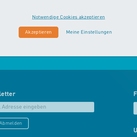
Vordergrund. Die Kinder machen
erste Erfahrungen mit
Notwendige Cookies akzeptieren
unterschiedlichen
Schwimmtechniken…
Akzeptieren
Meine Einstellungen
Mehr zu Maxis
etter
F
/Abmelden
U