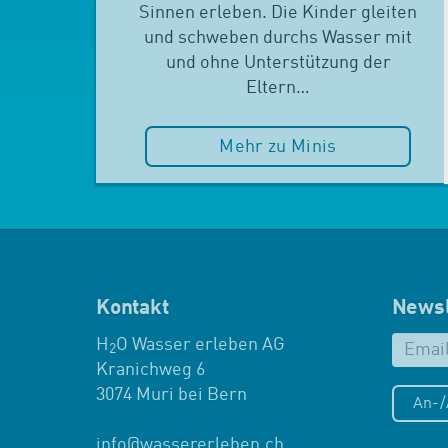
Sinnen erleben. Die Kinder gleiten
und schweben durchs Wasser mit
und ohne Unterstützung der
Eltern…
Mehr zu Minis
Kontakt
Newsl
H
O Wasser erleben AG
2
Kranichweg 6
3074 Muri bei Bern
An-
info
@
wassererleben.ch