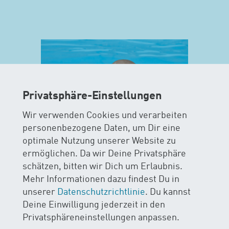
Privatsphäre-Einstellungen
Wir verwenden Cookies und verarbeiten
personenbezogene Daten, um Dir eine
optimale Nutzung unserer Website zu
ermöglichen. Da wir Deine Privatsphäre
MAXIS
schätzen, bitten wir Dich um Erlaubnis.
Mehr Informationen dazu findest Du in
AB 15 MONATEN
unserer
Datenschutzrichtlinie
. Du kannst
Deine Einwilligung jederzeit in den
Im MAXIS-Kurs stehen Sicherheit
Privatsphäreneinstellungen anpassen.
und Spass im Wasser im