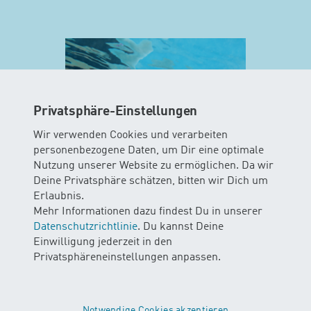
Privatsphäre-Einstellungen
Wir verwenden Cookies und verarbeiten
personenbezogene Daten, um Dir eine optimale
Nutzung unserer Website zu ermöglichen. Da wir
Deine Privatsphäre schätzen, bitten wir Dich um
MINIS
Erlaubnis.
Mehr Informationen dazu findest Du in unserer
AB 10 WOCHEN
Datenschutzrichtlinie
. Du kannst Deine
Einwilligung jederzeit in den
In diesem Kurs können Babys das
Privatsphäreneinstellungen anpassen.
Element Wasser mit all ihren Sinnen
erleben. Die Kinder gleiten und
schweben durchs Wasser mit und
ohne Unterstützung der Eltern…
Notwendige Cookies akzeptieren