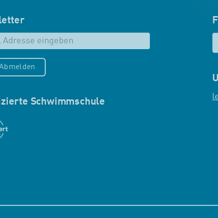
etter
F
/Abmelden
U
l
fizierte Schwimmschule