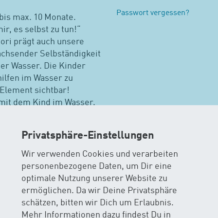
Passwort vergessen?
bis max. 10 Monate.
ir, es selbst zu tun!“
ori prägt auch unsere
wachsender Selbständigkeit
ter Wasser. Die Kinder
ilfen im Wasser zu
Element sichtbar!
 mit dem Kind im Wasser.
sind aber keine
instieg ist jederzeit
Privatsphäre-Einstellungen
pfehlung.
Wir verwenden Cookies und verarbeiten
personenbezogene Daten, um Dir eine
optimale Nutzung unserer Website zu
wimmkursen suchen
ermöglichen. Da wir Deine Privatsphäre
schätzen, bitten wir Dich um Erlaubnis.
ehof Basel (FF)
Weitere Kurse in Basel-Stadt
Alle
Mehr Informationen dazu findest Du in