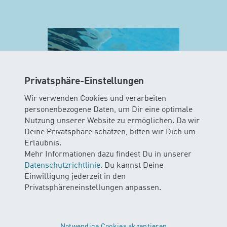
Privatsphäre-Einstellungen
Wir verwenden Cookies und verarbeiten
personenbezogene Daten, um Dir eine optimale
Nutzung unserer Website zu ermöglichen. Da wir
Deine Privatsphäre schätzen, bitten wir Dich um
MINIS
Erlaubnis.
Mehr Informationen dazu findest Du in unserer
AB 10 WOCHEN
Datenschutzrichtlinie
. Du kannst Deine
Einwilligung jederzeit in den
In diesem Kurs können Babys das
Privatsphäreneinstellungen anpassen.
Element Wasser mit all ihren Sinnen
erleben. Die Kinder gleiten und
schweben durchs Wasser mit und
ohne Unterstützung der Eltern…
Notwendige Cookies akzeptieren