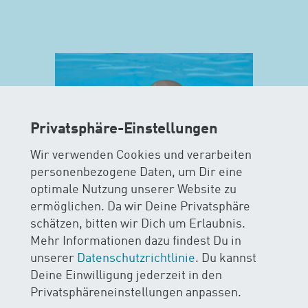
Privatsphäre-Einstellungen
Wir verwenden Cookies und verarbeiten
personenbezogene Daten, um Dir eine
optimale Nutzung unserer Website zu
ermöglichen. Da wir Deine Privatsphäre
MAXIS
schätzen, bitten wir Dich um Erlaubnis.
Mehr Informationen dazu findest Du in
AB 15 MONATEN
unserer
Datenschutzrichtlinie
. Du kannst
Deine Einwilligung jederzeit in den
Im MAXIS-Kurs stehen Sicherheit
Privatsphäreneinstellungen anpassen.
und Spass im Wasser im