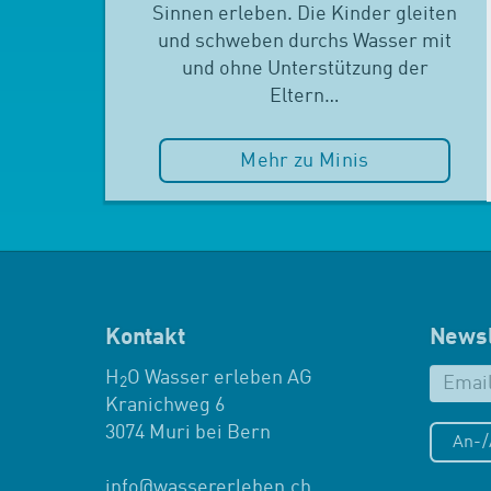
Sinnen erleben. Die Kinder gleiten
und schweben durchs Wasser mit
und ohne Unterstützung der
Eltern…
Mehr zu Minis
Kontakt
Newsl
H
O Wasser erleben AG
2
Kranichweg 6
3074 Muri bei Bern
An-
info
@
wassererleben.ch