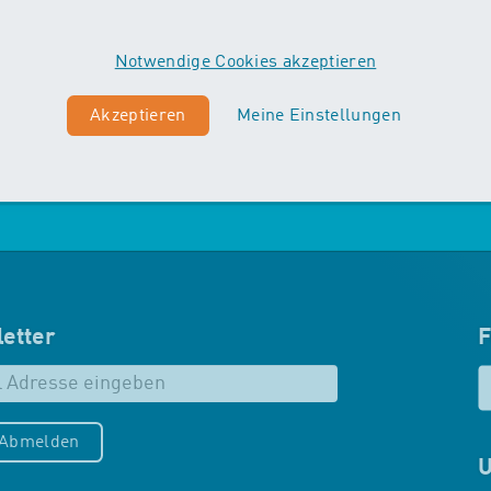
Vordergrund. Die Kinder machen
erste Erfahrungen mit
Notwendige Cookies akzeptieren
unterschiedlichen
Schwimmtechniken…
Akzeptieren
Meine Einstellungen
Mehr zu Maxis
etter
F
/Abmelden
U