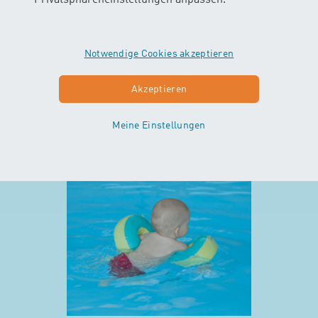
Privatsphäreneinstellungen anpassen.
AB 10 WOCHEN
In diesem Kurs können Babys das
Notwendige Cookies akzeptieren
Element Wasser mit all ihren Sinnen
erleben. Die Kinder gleiten und
Akzeptieren
schweben durchs Wasser mit und
ohne Unterstützung der Eltern…
Meine Einstellungen
Mehr zu Minis