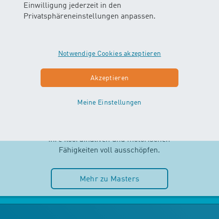
Einwilligung jederzeit in den
Privatsphäreneinstellungen anpassen.
Notwendige Cookies akzeptieren
MASTERS
Akzeptieren
AB 2.5 JAHREN
Meine Einstellungen
Selbstständigkeit und Spass im
Wasser stehen im MASTERS-Kurs
im Mittelpunkt. Die Kinder können
ihre koordinativen und motorischen
Fähigkeiten voll ausschöpfen.
Mehr zu Masters