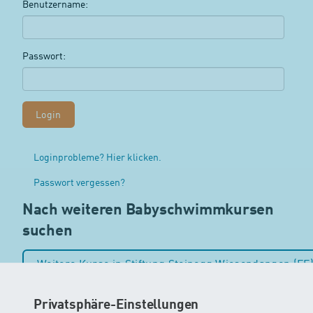
Benutzername:
Passwort:
Loginprobleme? Hier klicken.
Passwort vergessen?
Nach weiteren Babyschwimmkursen
suchen
Weitere Kurse in Stiftung Steinegg Wiesendangen (FF
Weitere Kurse in Zürich
Alle Kurse
Privatsphäre-Einstellungen