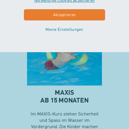
ohne Unterstützung der Eltern…
Notwendige Cookies akzeptieren
Akzeptieren
Mehr zu Minis
Meine Einstellungen
MAXIS
AB 15 MONATEN
Im MAXIS-Kurs stehen Sicherheit
und Spass im Wasser im
Vordergrund. Die Kinder machen