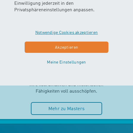
Einwilligung jederzeit in den
Privatsphäreneinstellungen anpassen.
Notwendige Cookies akzeptieren
MASTERS
Akzeptieren
AB 2.5 JAHREN
Meine Einstellungen
Selbstständigkeit und Spass im
Wasser stehen im MASTERS-Kurs
im Mittelpunkt. Die Kinder können
ihre koordinativen und motorischen
Fähigkeiten voll ausschöpfen.
Mehr zu Masters