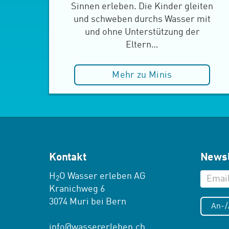
Sinnen erleben. Die Kinder gleiten
und schweben durchs Wasser mit
und ohne Unterstützung der
Eltern…
Mehr zu Minis
Kontakt
Newsl
H
O Wasser erleben AG
2
Kranichweg 6
3074 Muri bei Bern
An-
info
@
wassererleben.ch