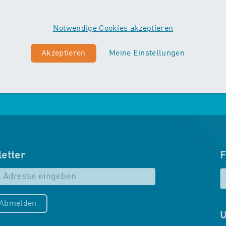
Vordergrund. Die Kinder machen
erste Erfahrungen mit
Notwendige Cookies akzeptieren
unterschiedlichen
Schwimmtechniken…
Akzeptieren
Meine Einstellungen
Mehr zu Maxis
etter
F
/Abmelden
U