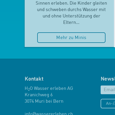
Sinnen erleben. Die Kinder gleiten
und schweben durchs Wasser mit
und ohne Unterstützung der
Eltern…
Mehr zu Minis
Kontakt
Newsl
H
O Wasser erleben AG
2
Kranichweg 6
3074 Muri bei Bern
An-
info
@
wassererleben.ch