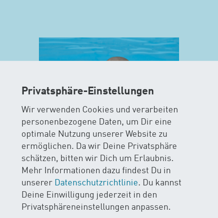
Privatsphäre-Einstellungen
Wir verwenden Cookies und verarbeiten
personenbezogene Daten, um Dir eine
optimale Nutzung unserer Website zu
ermöglichen. Da wir Deine Privatsphäre
MAXIS
schätzen, bitten wir Dich um Erlaubnis.
Mehr Informationen dazu findest Du in
AB 15 MONATEN
unserer
Datenschutzrichtlinie
. Du kannst
Deine Einwilligung jederzeit in den
Im MAXIS-Kurs stehen Sicherheit
Privatsphäreneinstellungen anpassen.
und Spass im Wasser im