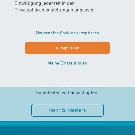
Einwilligung jederzeit in den
Privatsphäreneinstellungen anpassen.
Notwendige Cookies akzeptieren
MASTERS
Akzeptieren
AB 2.5 JAHREN
Meine Einstellungen
Selbstständigkeit und Spass im
Wasser stehen im MASTERS-Kurs
im Mittelpunkt. Die Kinder können
ihre koordinativen und motorischen
Fähigkeiten voll ausschöpfen.
Mehr zu Masters