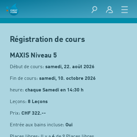
Régistration de cours
MAXIS Niveau 5
Début de cours:
samedi, 22. août 2026
Fin de cours:
samedi, 10. octobre 2026
heure:
chaque Samedi en 14:30 h
Leçons:
8 Leçons
Prix:
CHF
322.--
Entrée aux bains incluse:
Oui
Places libres: Il y a
4
de 9 Places libres