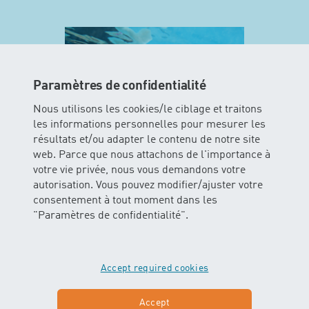
Paramètres de confidentialité
Nous utilisons les cookies/le ciblage et traitons
les informations personnelles pour mesurer les
résultats et/ou adapter le contenu de notre site
web. Parce que nous attachons de l'importance à
votre vie privée, nous vous demandons votre
MINIS
autorisation. Vous pouvez modifier/ajuster votre
consentement à tout moment dans les
"Paramètres de confidentialité".
Dans ce cours les enfants peuvent
vivre l’élément aquatique avec tous
leurs sens. Les bébés glissent et
flottent dans l’eau avec ou sans
Accept required cookies
soutien des parents.
Accept