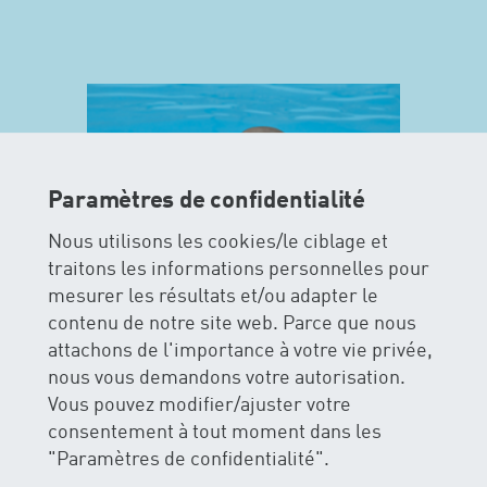
Paramètres de confidentialité
Nous utilisons les cookies/le ciblage et
traitons les informations personnelles pour
mesurer les résultats et/ou adapter le
contenu de notre site web. Parce que nous
attachons de l'importance à votre vie privée,
MAXIS
nous vous demandons votre autorisation.
Vous pouvez modifier/ajuster votre
La sécurité et le plaisir de l’eau
consentement à tout moment dans les
figurent le premier plan pour les
"Paramètres de confidentialité".
cours MAXIS. Les enfants