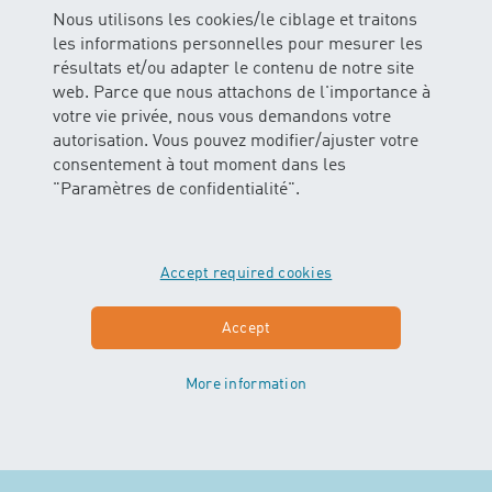
Conclusion : traverser la saison des
Nous utilisons les cookies/le ciblage et traitons
rhumes avec un soutien en douceur
les informations personnelles pour mesurer les
résultats et/ou adapter le contenu de notre site
Les rhumes font partie du développement et ne
web. Parce que nous attachons de l'importance à
peuvent pas toujours être évités. En donnant beaucoup
votre vie privée, nous vous demandons votre
à boire à ton enfant, en le laissant se reposer, en lui
autorisation. Vous pouvez modifier/ajuster votre
offrant une présence affectueuse et en utilisant des
consentement à tout moment dans les
remèdes maison éprouvés tels que des gouttes d'eau
"Paramètres de confidentialité".
salée, des sachets d'oignons ou des inhalations, tu
peux soulager ses symptômes et favoriser le
processus de guérison. En même temps, tu protèges
au mieux ton enfant contre de nouvelles infections
Accept required cookies
grâce à des habitudes saines et des mesures
préventives.
Accept
Nous vous souhaitons un hiver sain et paisible !
More information
À bientôt dans l'eau,
ton équipe H
O Wasser erleben
2