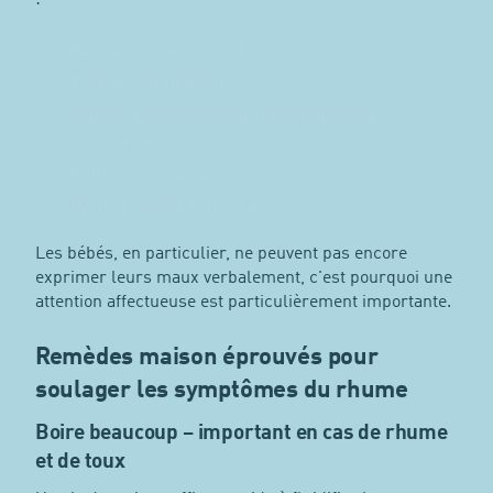
:
Nez qui coule ou bouché
Toux et enrouement
Légère augmentation de la température
corporelle
Agitation et mauvais sommeil
Perte d'appétit et de soif
Les bébés, en particulier, ne peuvent pas encore
exprimer leurs maux verbalement, c'est pourquoi une
attention affectueuse est particulièrement importante.
Remèdes maison éprouvés pour
soulager les symptômes du rhume
Boire beaucoup – important en cas de rhume
et de toux