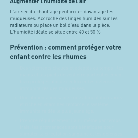
Augmenter l'humidité de l'air
L'air sec du chauffage peut irriter davantage les
muqueuses. Accroche des linges humides sur les
radiateurs ou place un bol d'eau dans la pièce.
L'humidité idéale se situe entre 40 et 50 %.
Prévention : comment protéger votre
enfant contre les rhumes
Des vêtements chauds et adaptés au temps : les
mains et les pieds doivent être particulièrement
bien protégés afin de renforcer les défenses
immunitaires des muqueuses.
Une alimentation saine : une alimentation variée
et riche en vitamines renforce le système
immunitaire dès le plus jeune âge.
Prendre régulièrement l'air : même par temps
frais, les promenades sont bénéfiques pour
stimuler la circulation sanguine et les défenses