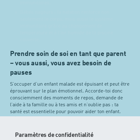
immunitaires.
Bébés nageurs : la natation renforce non
seulement le corps, mais aussi le système
immunitaire grâce au changement de
température et à l'air humide de la piscine
couverte.
Prendre soin de soi en tant que parent
– vous aussi, vous avez besoin de
pauses
S’occuper d’un enfant malade est épuisant et peut être
éprouvant sur le plan émotionnel. Accorde-toi donc
consciemment des moments de repos, demande de
l’aide à ta famille ou à tes amis et n’oublie pas : ta
santé est essentielle pour pouvoir aider ton enfant.
Même de petites pauses ou une promenade au grand
air peuvent te redonner de l’énergie.
Paramètres de confidentialité