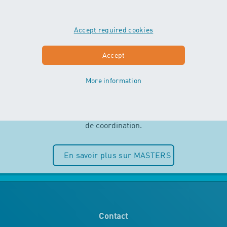
Accept required cookies
MASTERS
Accept
More information
Indépendance et plaisir de l’eau sont
au centre des cours MASTERS. Les
enfants peuvent entièrement puiser
dans leurs ressources motrices et
de coordination.
En savoir plus sur MASTERS
Contact