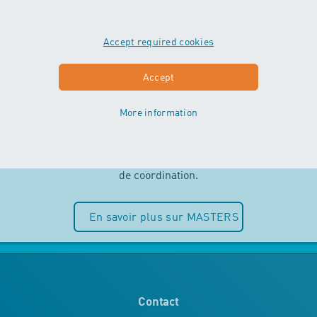
Accept required cookies
MASTERS
Accept
More information
Indépendance et plaisir de l’eau sont
au centre des cours MASTERS. Les
enfants peuvent entièrement puiser
dans leurs ressources motrices et
de coordination.
En savoir plus sur MASTERS
Contact