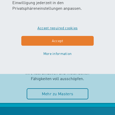
Einwilligung jederzeit in den
Privatsphäreneinstellungen anpassen.
Accept required cookies
MASTERS
Accept
AB 2.5 JAHREN
More information
Selbstständigkeit und Spass im
Wasser stehen im MASTERS-Kurs
im Mittelpunkt. Die Kinder können
ihre koordinativen und motorischen
Fähigkeiten voll ausschöpfen.
Mehr zu Masters