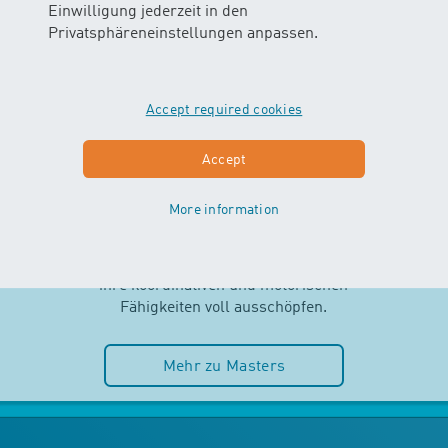
Einwilligung jederzeit in den
Privatsphäreneinstellungen anpassen.
Accept required cookies
MASTERS
Accept
AB 2.5 JAHREN
More information
Selbstständigkeit und Spass im
Wasser stehen im MASTERS-Kurs
im Mittelpunkt. Die Kinder können
ihre koordinativen und motorischen
Fähigkeiten voll ausschöpfen.
Mehr zu Masters