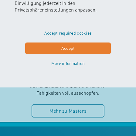
Einwilligung jederzeit in den
Privatsphäreneinstellungen anpassen.
Accept required cookies
MASTERS
Accept
AB 2.5 JAHREN
More information
Selbstständigkeit und Spass im
Wasser stehen im MASTERS-Kurs
im Mittelpunkt. Die Kinder können
ihre koordinativen und motorischen
Fähigkeiten voll ausschöpfen.
Mehr zu Masters