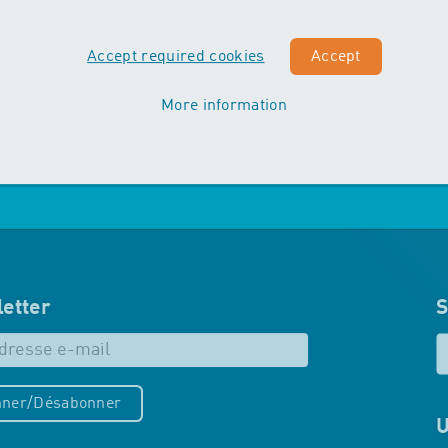
Vordergrund. Die Kinder machen
erste Erfahrungen mit
Accept required cookies
Accept
unterschiedlichen
Schwimmtechniken…
More information
Mehr zu Maxis
etter
S
ner/Désabonner
U