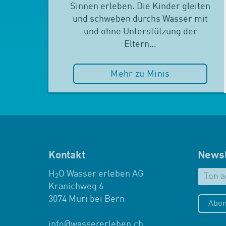
Sinnen erleben. Die Kinder gleiten
und schweben durchs Wasser mit
und ohne Unterstützung der
Eltern…
Mehr zu Minis
Kontakt
Newsl
H
O Wasser erleben AG
2
Kranichweg 6
3074 Muri bei Bern
Abon
info
@
wassererleben.ch