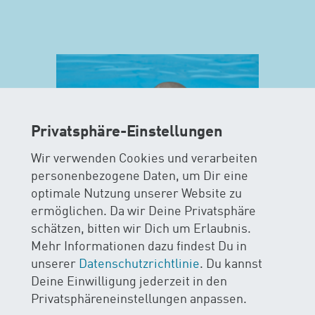
Privatsphäre-Einstellungen
Wir verwenden Cookies und verarbeiten
personenbezogene Daten, um Dir eine
optimale Nutzung unserer Website zu
ermöglichen. Da wir Deine Privatsphäre
MAXIS
schätzen, bitten wir Dich um Erlaubnis.
Mehr Informationen dazu findest Du in
AB 15 MONATEN
unserer
Datenschutzrichtlinie
. Du kannst
Deine Einwilligung jederzeit in den
Im MAXIS-Kurs stehen Sicherheit
Privatsphäreneinstellungen anpassen.
und Spass im Wasser im