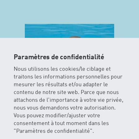
Paramètres de confidentialité
Nous utilisons les cookies/le ciblage et
traitons les informations personnelles pour
mesurer les résultats et/ou adapter le
contenu de notre site web. Parce que nous
attachons de l'importance à votre vie privée,
MAXIS
nous vous demandons votre autorisation.
Vous pouvez modifier/ajuster votre
La sécurité et le plaisir de l’eau
consentement à tout moment dans les
figurent le premier plan pour les
"Paramètres de confidentialité".
cours MAXIS. Les enfants