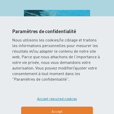
Paramètres de confidentialité
Nous utilisons les cookies/le ciblage et traitons
les informations personnelles pour mesurer les
résultats et/ou adapter le contenu de notre site
web. Parce que nous attachons de l'importance à
votre vie privée, nous vous demandons votre
MINIS
autorisation. Vous pouvez modifier/ajuster votre
consentement à tout moment dans les
"Paramètres de confidentialité".
Dans ce cours les enfants peuvent
vivre l’élément aquatique avec tous
leurs sens. Les bébés glissent et
flottent dans l’eau avec ou sans
Accept required cookies
soutien des parents.
Accept