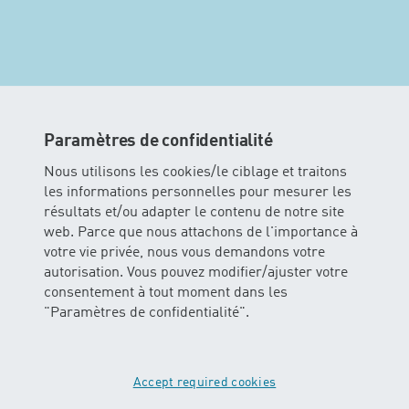
Paramètres de confidentialité
Nous utilisons les cookies/le ciblage et traitons
les informations personnelles pour mesurer les
résultats et/ou adapter le contenu de notre site
web. Parce que nous attachons de l'importance à
votre vie privée, nous vous demandons votre
autorisation. Vous pouvez modifier/ajuster votre
consentement à tout moment dans les
MINIS
"Paramètres de confidentialité".
Dans ce cours les enfants peuvent
vivre l’élément aquatique avec tous
leurs sens. Les bébés glissent et
Accept required cookies
flottent dans l’eau avec ou sans